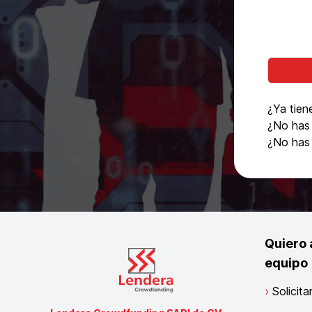
¿Ya tien
¿No has 
¿No has 
Quiero 
equipo
Solicit