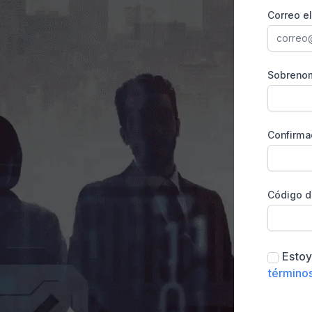
Correo e
Sobrenom
Confirma
Código d
Estoy
términos