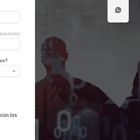
aracteres)
ros?
con los